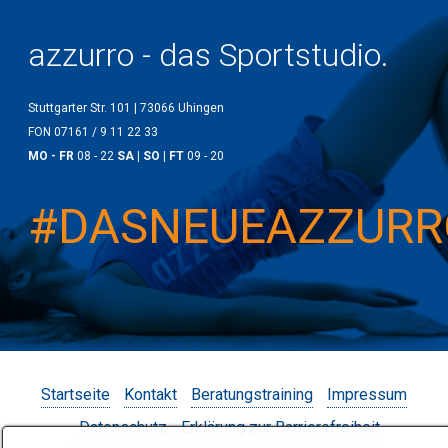
azzurro - das Sportstudio.
Stuttgarter Str. 101 | 73066 Uhingen
FON 07161 / 9 11 22 33
MO - FR
08 - 22
SA | SO | FT
09 - 20
#DASNEUEAZZURR
Startseite
Kontakt
Beratungstraining
Impressum
Datenschutz
Erklärung zur Barrierefreiheit