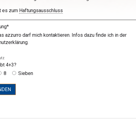
ht es zum
Haftungsausschluss
gung*
as azzurro darf mich kontaktieren. Infos dazu finde ich in der
utzerklärung.
utz
ibt 4+3?
8
Sieben