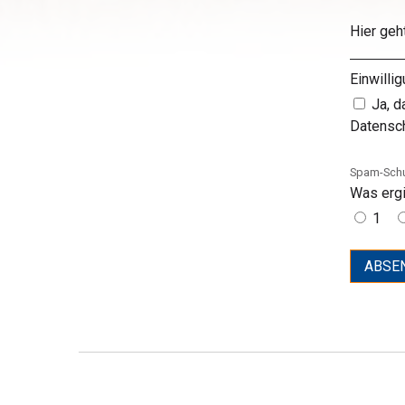
Hier ge
Einwilli
Ja, d
Datensch
Spam-Sch
Was erg
1