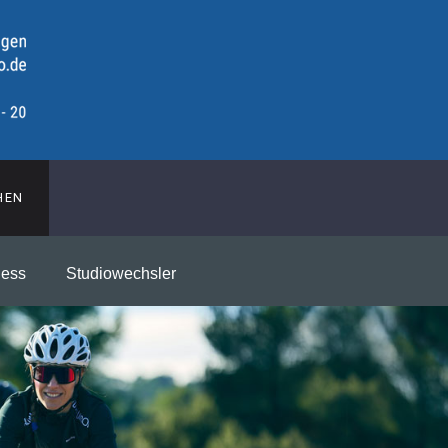
HEN
ness
Studiowechsler