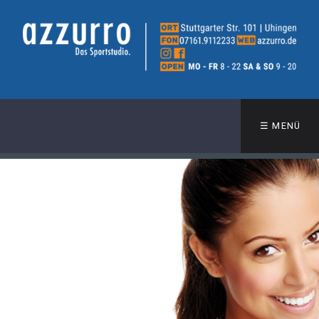
☰ MENÜ