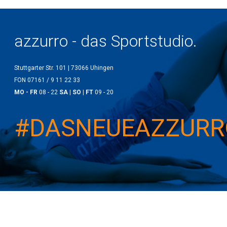
azzurro - das Sportstudio.
Stuttgarter Str. 101 | 73066 Uhingen
FON 07161 / 9 11 22 33
MO - FR
08 - 22
SA | SO | FT
09 - 20
#DASNEUEAZZURR