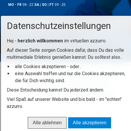
MO - FR
08 - 22
SA | SO | FT
09 - 20
#DASNEUEAZZURR
Datenschutzeinstellungen
Hej -
herzlich willkommen
im virtuellen azzurro.
Auf dieser Seite sorgen Cookies dafür, dass Du das volle
multimediale Erlebnis genießen kannst. Du solltest also...
alle Cookies akzeptieren - oder...
eine Auswahl treffen und nur die Cookies akzeptieren,
Startseite
Kontakt
Beratungstraining
Impressum
die für Dich wichtig sind.
Datenschutz
Erklärung zur Barrierefreiheit
Diese Entscheidung kannst Du jederzeit ändern.
© 2026 azzurro - das Sportstudio / HaJü Steger
Viel Spaß auf unserer Website und bis bald - im "echten"
azzurro.
Alle ablehnen
Alle akzeptieren