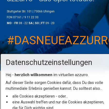
Stuttgarter Str. 101 | 73066 Uhingen
FON 07161 / 9 11 22 33
MO - FR
08 - 22
SA | SO | FT
09 - 20
#DASNEUEAZZURR
Datenschutzeinstellungen
Hej -
herzlich willkommen
im virtuellen azzurro.
Startseite
Kontakt
Beratungstraining
Impressum
Auf dieser Seite sorgen Cookies dafür, dass Du das volle
multimediale Erlebnis genießen kannst. Du solltest also...
Datenschutz
Erklärung zur Barrierefreiheit
alle Cookies akzeptieren - oder...
© 2026 azzurro - das Sportstudio / HaJü Steger
eine Auswahl treffen und nur die Cookies akzeptieren,
die für Dich wichtig sind.